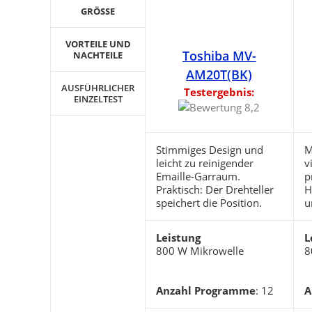
GRÖSSE
VORTEILE UND
Toshiba MV-
NACHTEILE
AM20T(BK)
AUSFÜHRLICHER
Testergebnis:
EINZELTEST
Stimmiges Design und
M
leicht zu reinigender
v
Emaille-Garraum.
p
Praktisch: Der Drehteller
H
speichert die Position.
u
Leistung
L
800 W Mikrowelle
8
Anzahl Programme
: 12
A