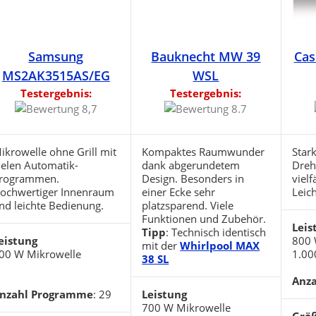
Samsung
Bauknecht MW 39
Cas
MS2AK3515AS/EG
WSL
Testergebnis:
Testergebnis:
ikrowelle ohne Grill mit
Kompaktes Raumwunder
Star
ielen Automatik-
dank abgerundetem
Dreht
rogrammen.
Design. Besonders in
vielf
ochwertiger Innenraum
einer Ecke sehr
Leich
nd leichte Bedienung.
platzsparend. Viele
Funktionen und Zubehör.
Leis
Tipp
: Technisch identisch
eistung
800 
mit der
Whirlpool MAX
00 W Mikrowelle
1.00
38 SL
Anz
nzahl Programme
: 29
Leistung
700 W Mikrowelle