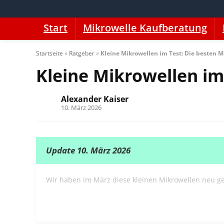
Start
Mikrowelle Kaufberatung
Startseite
»
Ratgeber
»
Kleine Mikrowellen im Test: Die besten M
Kleine Mikrowellen im
Alexander Kaiser
10. März 2026
Update 10. März 2026
Wir haben im März diese kleinen Mikrowellen neu get
Siemens FF023LMW0 iQ300
Bomann MWG 2211 U CB