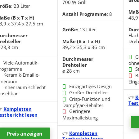
Grö
700 W Grill
röße
: 23 Liter
Maße
Anzahl Programme
: 8
aße (B x T x H)
48,9
8,9 x 37,4 x 27,5 cm
Größe:
13 Liter
Dur
urchmesser
Flac
rehteller
Maße (B x T x H)
Dreht
 28,8 cm
39,2 x 35,3 x 36 cm
G
Durchmesser
Viele Automatik-
ohne
Drehteller
rogramme
S
⌀ 28 cm
Keramik-Emaille-
B
nneraum
Eing
Einzigartiges Design
Innenraum schlecht
Großer Drehteller
insehbar
👉
K
Crisp-Funktion und
Test
Dampfgar-Behälter

Kompletten
Geringere
estbericht lesen
Maximalleistung
👉
Kompletten
Preis
anzeigen
Testbericht lesen