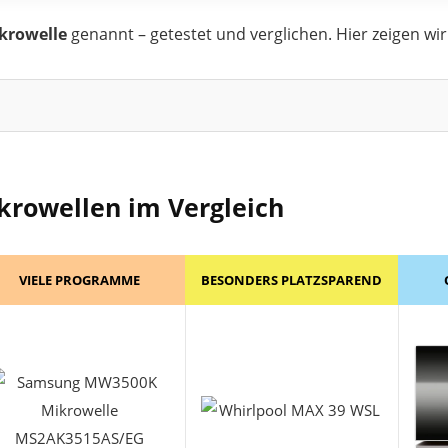
krowelle
genannt – getestet und verglichen. Hier zeigen wir
isse. Für unsere
Top 5 Empfehlungen
ergibt sich aber
keine Verän
ikrowellen im Vergleich
VIELE PROGRAMME
BESONDERS PLATZSPAREND