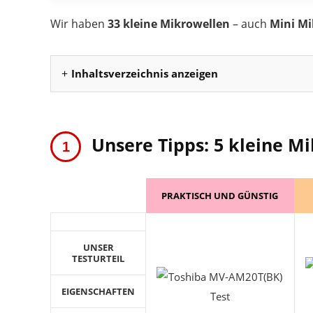
Respekta Palmina MW700
Wir haben
33 kleine Mikrowellen
– auch
Mini Mi
Exquisit WP 700 J17-3
Medion MD 15000
Cecotec Proclean 3010
Inhaltsverzeichnis anzeigen
Comfee CMSRO 20di
Die Mikrowellen erreichen zum Teil gute Testergebn
Unsere Tipps: 5 kleine M
PRAKTISCH UND GÜNSTIG
UNSER
TESTURTEIL
EIGENSCHAFTEN