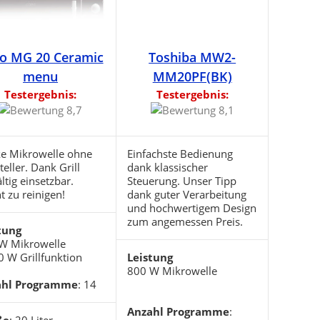
o MG 20 Ceramic
Toshiba MW2-
menu
MM20PF(BK)
Testergebnis:
Testergebnis:
ke Mikrowelle ohne
Einfachste Bedienung
eller. Dank Grill
dank klassischer
ältig einsetzbar.
Steuerung. Unser Tipp
t zu reinigen!
dank guter Verarbeitung
und hochwertigem Design
zum angemessen Preis.
tung
W Mikrowelle
0 W Grillfunktion
Leistung
800 W Mikrowelle
ahl Programme
: 14
Anzahl Programme
: