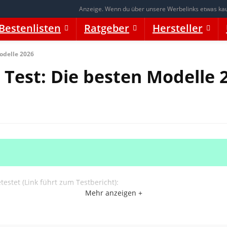
Anzeige. Wenn du über unsere Werbelinks etwas kaufs
Bestenlisten
Ratgeber
Hersteller
odelle 2026
 Test: Die besten Modelle 
estet (Link führt zum Testbericht):
Mehr anzeigen +