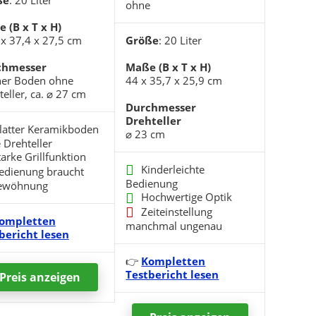
ße
: 20 Liter
ohne
 (B x T x H)
 x 37,4 x 27,5 cm
Größe
: 20 Liter
chmesser
Maße (B x T x H)
her Boden ohne
44 x 35,7 x 25,9 cm
eller, ca. ⌀ 27 cm
Durchmesser
Drehteller
latter Keramikboden
⌀ 23 cm
 Drehteller
tarke Grillfunktion
Kinderleichte
edienung braucht
Bedienung
ewöhnung
Hochwertige Optik
Zeiteinstellung
ompletten
manchmal ungenau
bericht lesen
👉
Kompletten
Testbericht lesen
Preis
anzeigen