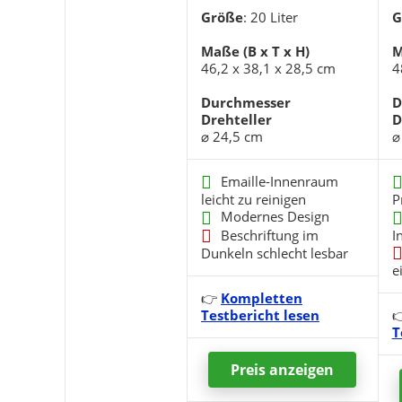
Größe
: 20 Liter
G
Maße (B x T x H)
M
46,2 x 38,1 x 28,5 cm
4
Durchmesser
D
Drehteller
D
⌀ 24,5 cm
⌀
Emaille-Innenraum
leicht zu reinigen
P
Modernes Design
Beschriftung im
I
Dunkeln schlecht lesbar
e
👉
Kompletten
Testbericht lesen

T
Preis anzeigen