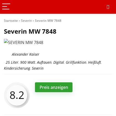
Startseite
»
Severin
»
Severin MW 7848
Severin MW 7848
Alexander Kaiser
25 Liter
,
900 Watt
,
Auftauen
,
Digital
,
Grillfunktion
,
Heißluft
,
Kindersicherung
,
Severin
Preis anzeigen
8.2